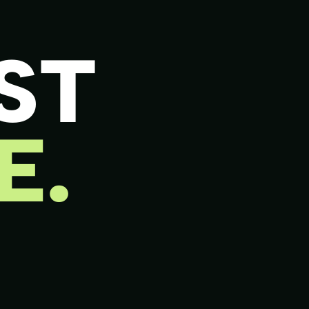
ST
E.