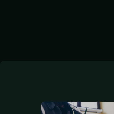
032 618 33 11
07
bellach@blumen-epp.ch
in
www.blumen-epp.ch
ww