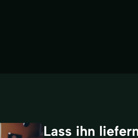
6 805 89 65
031 332 62 00
fo@blumento.ch
info@maarsen.ch
w.blumento.ch
www.maarsen.ch
Mehr anzeigen
Lass ihn liefern