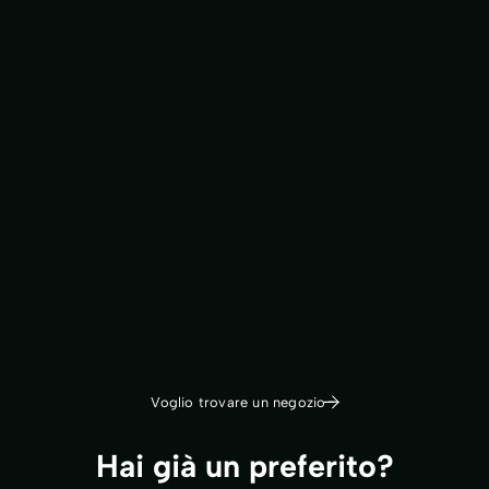
Fleurop lo porta.
Ordina la tua pianta per maschi comodamente tramite
Fleurop e ti verrà consegnata personalmente da un
negozio vicino a te a casa tua o alla persona che riceverà
il regalo.
Qui sarai indirizzato direttamente a fleurop.ch:
fleurop.ch
Voglio trovare un negozio
Hai già un preferito?