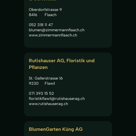
Oberdorfstrasse 9
8416
Flaach
052 318 11 47
blumen@zimmermannflaach.ch
www.zimmermannflaach.ch
Rutishauser AG, Floristik und 
Pflanzen
St. Gallerstrasse 16
9230
Flawil
071 393 15 52
floristikflawil@rutishauserag.ch
www.rutishauserag.ch
BlumenGarten Küng AG