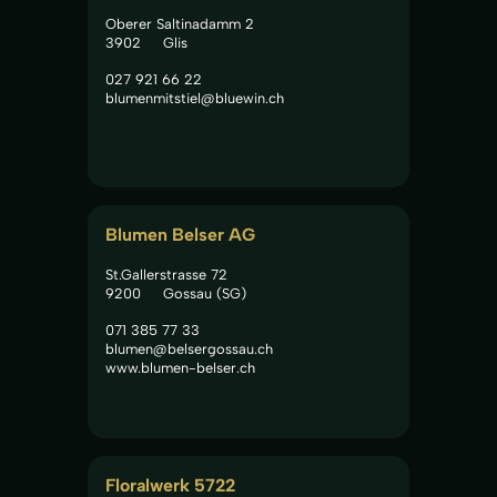
Oberer Saltinadamm 2
3902
Glis
027 921 66 22
blumenmitstiel@bluewin.ch
Blumen Belser AG
St.Gallerstrasse 72
9200
Gossau (SG)
071 385 77 33
blumen@belsergossau.ch
www.blumen-belser.ch
Floralwerk 5722