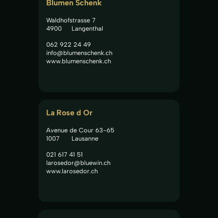
Blumen Schenk
Waldhofstrasse 7
4900
Langenthal
062 922 24 49
info@blumenschenk.ch
www.blumenschenk.ch
La Rose d Or
Avenue de Cour 63-65
1007
Lausanne
021 617 41 51
larosedor@bluewin.ch
www.larosedor.ch