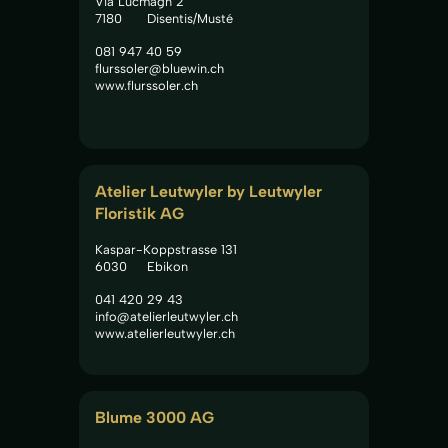
Via Lucmagn 2
7180
Disentis/Musté
081 947 40 59
flurssoler@bluewin.ch
www.flurssoler.ch
Atelier Leutwyler by Leutwyler 
Floristik AG
Kaspar-Koppstrasse 131
6030
Ebikon
041 420 29 43
info@atelierleutwyler.ch
www.atelierleutwyler.ch
Blume 3000 AG