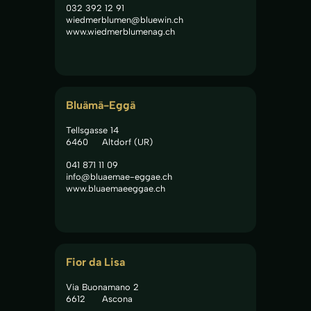
032 392 12 91
wiedmerblumen@bluewin.ch
www.wiedmerblumenag.ch
Bluämä-Eggä
Tellsgasse 14
6460
Altdorf (UR)
041 871 11 09
info@bluaemae-eggae.ch
www.bluaemaeeggae.ch
Fior da Lisa
Via Buonamano 2
6612
Ascona