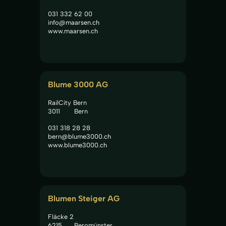
031 332 62 00
info@maarsen.ch
www.maarsen.ch
Blume 3000 AG
RailCity Bern
3011
Bern
031 318 28 28
bern@blume3000.ch
www.blume3000.ch
Blumen Steiger AG
Fläcke 2
6215
Beromünster