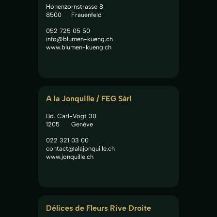
Hohenzornstrasse 8
8500
Frauenfeld
052 725 05 50
info@blumen-kueng.ch
www.blumen-kueng.ch
A la Jonquille / FEG Sàrl
Bd. Carl-Vogt 30
1205
Genève
022 321 03 00
contact@alajonquille.ch
www.jonquille.ch
Délices de Fleurs Rive Droite