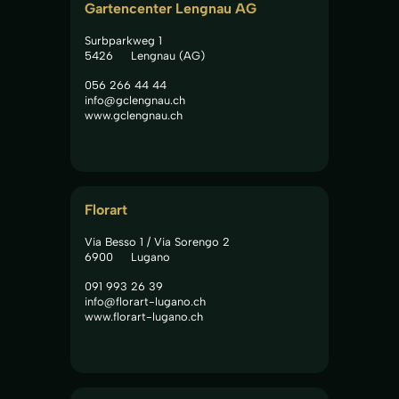
Gartencenter Lengnau AG
Surbparkweg 1
5426
Lengnau (AG)
056 266 44 44
info@gclengnau.ch
www.gclengnau.ch
Florart
Via Besso 1 / Via Sorengo 2
6900
Lugano
091 993 26 39
info@florart-lugano.ch
www.florart-lugano.ch