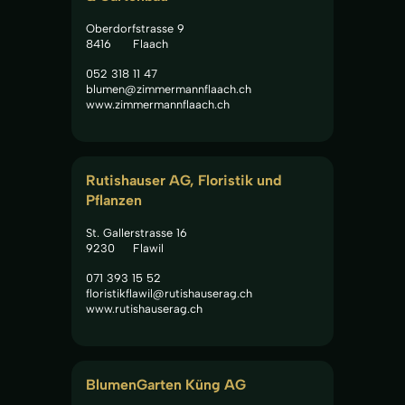
Oberdorfstrasse 9
8416
Flaach
052 318 11 47
blumen@zimmermannflaach.ch
www.zimmermannflaach.ch
Rutishauser AG, Floristik und 
Pflanzen
St. Gallerstrasse 16
9230
Flawil
071 393 15 52
floristikflawil@rutishauserag.ch
www.rutishauserag.ch
BlumenGarten Küng AG