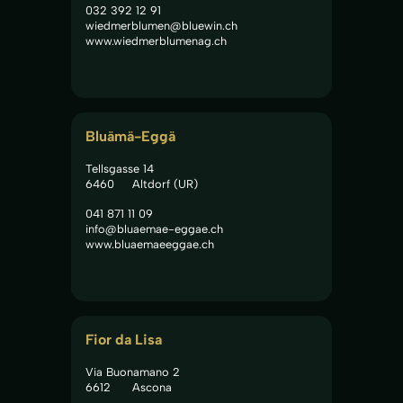
032 392 12 91
wiedmerblumen@bluewin.ch
www.wiedmerblumenag.ch
Bluämä-Eggä
Tellsgasse 14
6460
Altdorf (UR)
041 871 11 09
info@bluaemae-eggae.ch
www.bluaemaeeggae.ch
Fior da Lisa
Via Buonamano 2
6612
Ascona