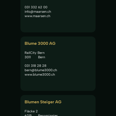
031 332 62 00
info@maarsen.ch
www.maarsen.ch
Blume 3000 AG
RailCity Bern
3011
Bern
031 318 28 28
bern@blume3000.ch
www.blume3000.ch
Blumen Steiger AG
Fläcke 2
6215
Beromünster