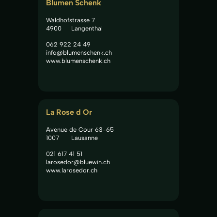
Blumen Schenk
Waldhofstrasse 7
4900
Langenthal
062 922 24 49
info@blumenschenk.ch
www.blumenschenk.ch
La Rose d Or
Avenue de Cour 63-65
1007
Lausanne
021 617 41 51
larosedor@bluewin.ch
www.larosedor.ch