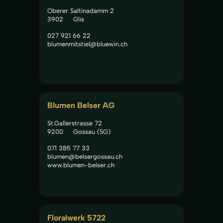
Oberer Saltinadamm 2
3902
Glis
027 921 66 22
blumenmitstiel@bluewin.ch
Blumen Belser AG
St.Gallerstrasse 72
9200
Gossau (SG)
071 385 77 33
blumen@belsergossau.ch
www.blumen-belser.ch
Floralwerk 5722