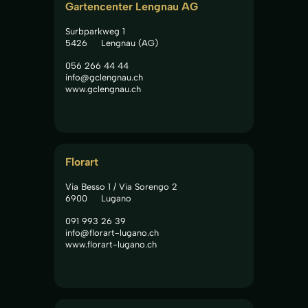
Gartencenter Lengnau AG
Surbparkweg 1
5426
Lengnau (AG)
056 266 44 44
info@gclengnau.ch
www.gclengnau.ch
Florart
Via Besso 1 / Via Sorengo 2
6900
Lugano
091 993 26 39
info@florart-lugano.ch
www.florart-lugano.ch