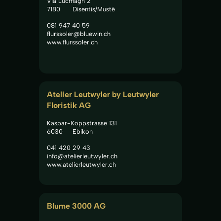
Via Lucmagn 2
7180
Disentis/Musté
081 947 40 59
flurssoler@bluewin.ch
www.flurssoler.ch
Atelier Leutwyler by Leutwyler 
Floristik AG
Kaspar-Koppstrasse 131
6030
Ebikon
041 420 29 43
info@atelierleutwyler.ch
www.atelierleutwyler.ch
Blume 3000 AG