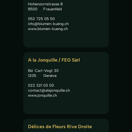
Hohenzornstrasse 8
8500
Frauenfeld
052 725 05 50
info@blumen-kueng.ch
www.blumen-kueng.ch
A la Jonquille / FEG Sàrl
Bd. Carl-Vogt 30
1205
Genève
022 321 03 00
contact@alajonquille.ch
www.jonquille.ch
Délices de Fleurs Rive Droite