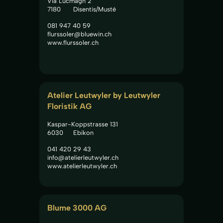
Via Lucmagn 2
7180
Disentis/Musté
081 947 40 59
flurssoler@bluewin.ch
www.flurssoler.ch
Atelier Leutwyler by Leutwyler 
Floristik AG
Kaspar-Koppstrasse 131
6030
Ebikon
041 420 29 43
info@atelierleutwyler.ch
www.atelierleutwyler.ch
Blume 3000 AG