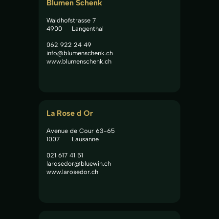
Blumen Schenk
Waldhofstrasse 7
4900
Langenthal
062 922 24 49
info@blumenschenk.ch
www.blumenschenk.ch
La Rose d Or
Avenue de Cour 63-65
1007
Lausanne
021 617 41 51
larosedor@bluewin.ch
www.larosedor.ch