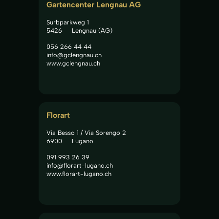
Gartencenter Lengnau AG
Surbparkweg 1
5426
Lengnau (AG)
056 266 44 44
info@gclengnau.ch
www.gclengnau.ch
Florart
Via Besso 1 / Via Sorengo 2
6900
Lugano
091 993 26 39
info@florart-lugano.ch
www.florart-lugano.ch