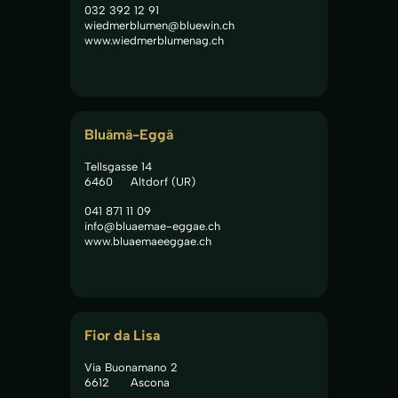
032 392 12 91
wiedmerblumen@bluewin.ch
www.wiedmerblumenag.ch
Bluämä-Eggä
Tellsgasse 14
6460
Altdorf (UR)
041 871 11 09
info@bluaemae-eggae.ch
www.bluaemaeeggae.ch
Fior da Lisa
Via Buonamano 2
6612
Ascona