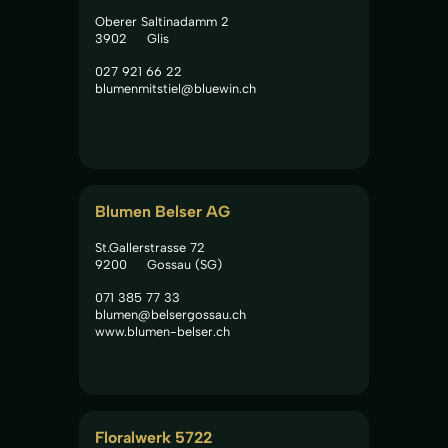
Oberer Saltinadamm 2
3902
Glis
027 921 66 22
blumenmitstiel@bluewin.ch
Blumen Belser AG
St.Gallerstrasse 72
9200
Gossau (SG)
071 385 77 33
blumen@belsergossau.ch
www.blumen-belser.ch
Floralwerk 5722