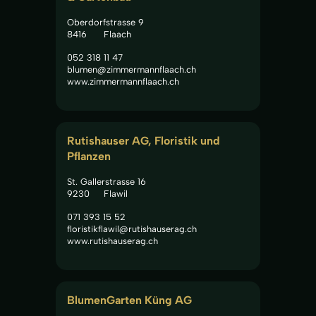
Oberdorfstrasse 9
8416
Flaach
052 318 11 47
blumen@zimmermannflaach.ch
www.zimmermannflaach.ch
Rutishauser AG, Floristik und 
Pflanzen
St. Gallerstrasse 16
9230
Flawil
071 393 15 52
floristikflawil@rutishauserag.ch
www.rutishauserag.ch
BlumenGarten Küng AG