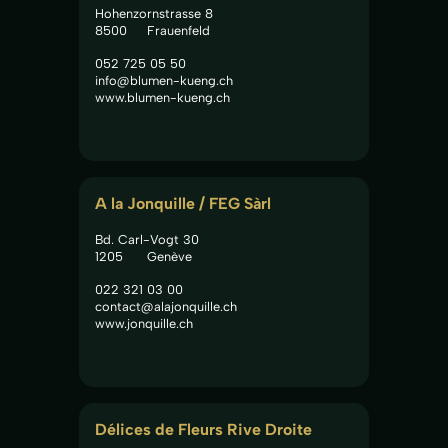
Hohenzornstrasse 8
8500
Frauenfeld
052 725 05 50
info@blumen-kueng.ch
www.blumen-kueng.ch
A la Jonquille / FEG Sàrl
Bd. Carl-Vogt 30
1205
Genève
022 321 03 00
contact@alajonquille.ch
www.jonquille.ch
Délices de Fleurs Rive Droite