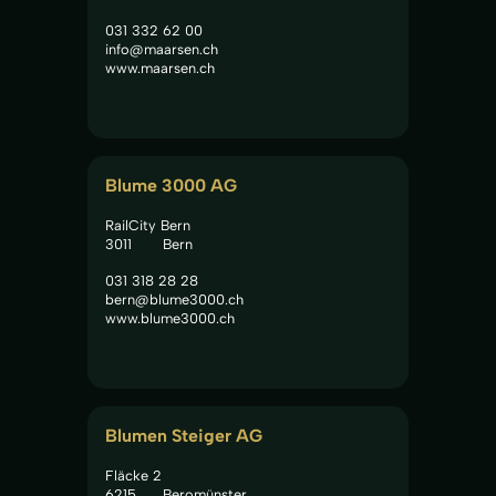
031 332 62 00
info@maarsen.ch
www.maarsen.ch
Blume 3000 AG
RailCity Bern
3011
Bern
031 318 28 28
bern@blume3000.ch
www.blume3000.ch
Blumen Steiger AG
Fläcke 2
6215
Beromünster