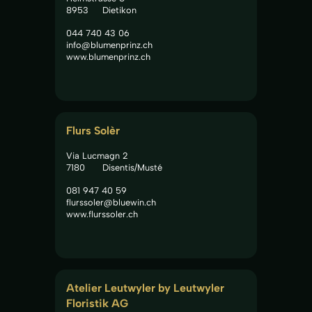
8953
Dietikon
044 740 43 06
info@blumenprinz.ch
www.blumenprinz.ch
Flurs Solèr
Via Lucmagn 2
7180
Disentis/Musté
081 947 40 59
flurssoler@bluewin.ch
www.flurssoler.ch
Atelier Leutwyler by Leutwyler 
Floristik AG