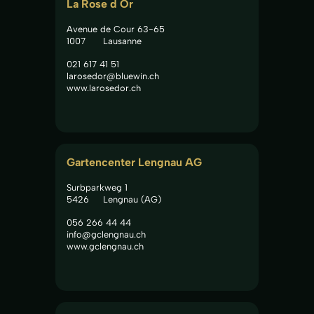
La Rose d Or
Avenue de Cour 63-65
1007
Lausanne
021 617 41 51
larosedor@bluewin.ch
www.larosedor.ch
Gartencenter Lengnau AG
Surbparkweg 1
5426
Lengnau (AG)
056 266 44 44
info@gclengnau.ch
www.gclengnau.ch