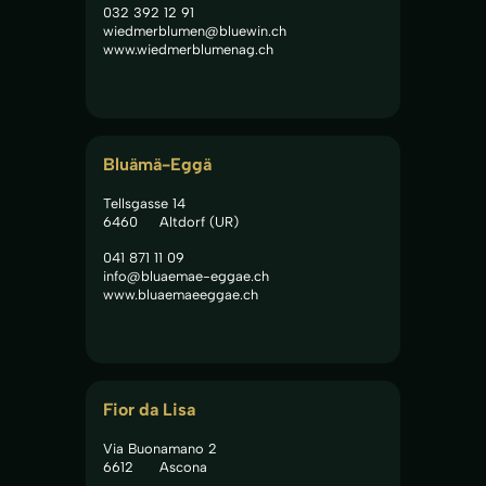
032 392 12 91
wiedmerblumen@bluewin.ch
www.wiedmerblumenag.ch
Bluämä-Eggä
Tellsgasse 14
6460
Altdorf (UR)
041 871 11 09
info@bluaemae-eggae.ch
www.bluaemaeeggae.ch
Fior da Lisa
Via Buonamano 2
6612
Ascona