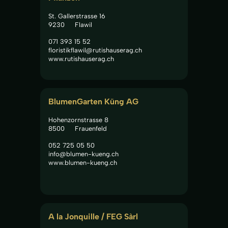
St. Gallerstrasse 16
9230
Flawil
071 393 15 52
floristikflawil@rutishauserag.ch
www.rutishauserag.ch
BlumenGarten Küng AG
Hohenzornstrasse 8
8500
Frauenfeld
052 725 05 50
info@blumen-kueng.ch
www.blumen-kueng.ch
A la Jonquille / FEG Sàrl