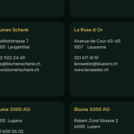
umen Schenk
La Rose d Or
ldhofstrasse 7
Avenue de Cour 63-65
00
Langenthal
1007
Lausanne
2 922 24 49
021 617 41 51
fo@blumenschenk.ch
larosedor@bluewin.ch
w.blumenschenk.ch
www.larosedor.ch
lume 3000 AG
Blume 3000 AG
00
Lugano
Robert Zünd Strasse 2
6005
Luzern
1 600 06 02