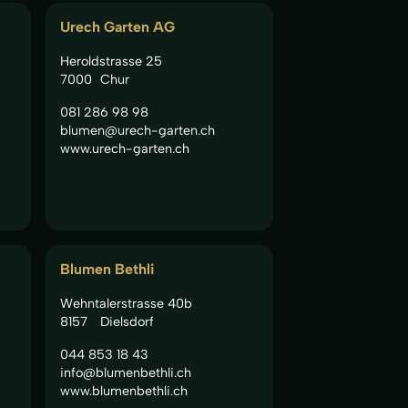
Urech Garten AG
Heroldstrasse 25
7000
Chur
081 286 98 98
blumen@urech-garten.ch
www.urech-garten.ch
Blumen Bethli
Wehntalerstrasse 40b
8157
Dielsdorf
044 853 18 43
info@blumenbethli.ch
www.blumenbethli.ch