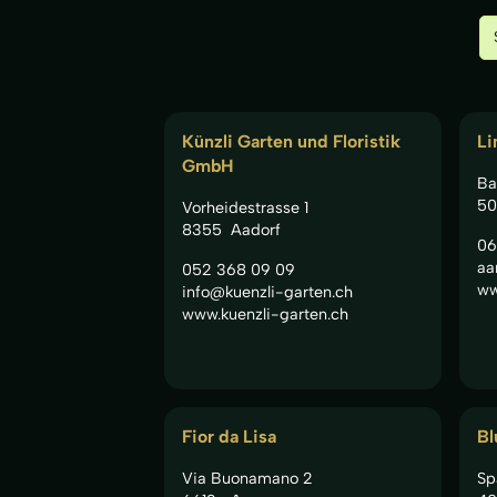
Künzli Garten und Floristik
Li
GmbH
Ba
50
Vorheidestrasse 1
8355
Aadorf
06
aa
052 368 09 09
ww
info@kuenzli-garten.ch
www.kuenzli-garten.ch
Fior da Lisa
Bl
Via Buonamano 2
Sp