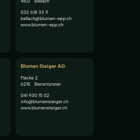
4512
Bellach
032 618 33 11
bellach@blumen-epp.ch
www.blumen-epp.ch
Blumen Steiger AG
Fläcke 2
6215
Beromünster
041 930 15 02
info@blumensteiger.ch
www.blumensteiger.ch