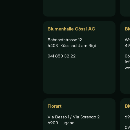
Blumenhalle Gössi AG
Bl
Bahnhofstrasse 12
Wa
6403
Küssnacht am Rigi
49
041 850 32 22
06
in
ww
Florart
B
Via Besso 1 / Via Sorengo 2
69
6900
Lugano
09