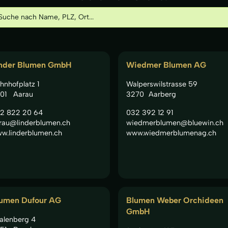
nder Blumen GmbH
Wiedmer Blumen AG
hnhofplatz 1
Walperswilstrasse 59
01
Aarau
3270
Aarberg
2 822 20 64
032 392 12 91
rau@linderblumen.ch
wiedmerblumen@bluewin.ch
w.linderblumen.ch
www.wiedmerblumenag.ch
umen Dufour AG
Blumen Weber Orchideen
GmbH
alenberg 4