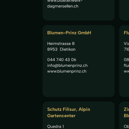
www.bluetenwerk-
dagmersellen.ch
Blumen-Prinz GmbH
Fl
Heimstrasse 8
Vi
8953
Dietikon
71
044 740 43 06
08
info@blumenprinz.ch
fl
www.blumenprinz.ch
ww
Schutz Filisur, Alpin
Zi
Gartencenter
Bl
Quedra 1
Ob