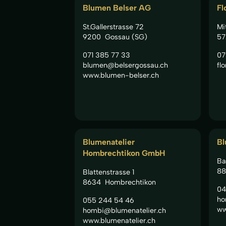
Blumen Belser AG
Fl
St.Gallerstrasse 72
Mi
9200
Gossau (SG)
57
071 385 77 33
07
blumen@belsergossau.ch
fl
www.blumen-belser.ch
Blumenatelier
Bl
Hombrechtikon GmbH
Ba
88
Blattenstrasse 1
8634
Hombrechtikon
04
ho
055 244 54 46
ww
hombi@blumenatelier.ch
www.blumenatelier.ch