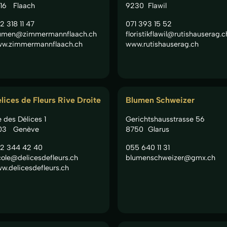
16
Flaach
9230
Flawil
2 318 11 47
071 393 15 52
umen@zimmermannflaach.ch
floristikflawil@rutishauserag.c
w.zimmermannflaach.ch
www.rutishauserag.ch
lices de Fleurs Rive Droite
Blumen Schweizer
e des Délices 1
Gerichtshausstrasse 56
03
Genève
8750
Glarus
2 344 42 40
055 640 11 31
cole@delicesdefleurs.ch
blumenschweizer@gmx.ch
w.delicesdefleurs.ch