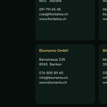
6612
Ascona
40
091 791 65 45
06
ciao@fiordalisa.ch
bl
www.fiordalisa.ch
ww
Blumento GmbH
Bl
Bernstrasse 235
Mo
8965
Berikon
30
076 805 89 65
03
info@blumento.ch
in
www.blumento.ch
ww