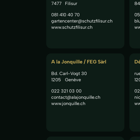
7477
Filisur
84
081 410 40 70
05
gartencenter@schutzfilisur.ch
bl
www.schutzfilisur.ch
ww
A la Jonquille / FEG Sàrl
Dé
Bd. Carl-Vogt 30
ru
1205
Genève
12
022 321 03 00
02
contact@alajonquille.ch
ni
www.jonquille.ch
ww