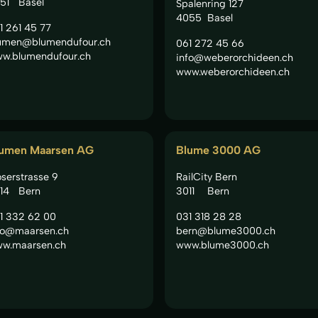
51
Basel
Spalenring 127
4055
Basel
1 261 45 77
umen@blumendufour.ch
061 272 45 66
w.blumendufour.ch
info@weberorchideen.ch
www.weberorchideen.ch
umen Maarsen AG
Blume 3000 AG
serstrasse 9
RailCity Bern
14
Bern
3011
Bern
1 332 62 00
031 318 28 28
fo@maarsen.ch
bern@blume3000.ch
w.maarsen.ch
www.blume3000.ch