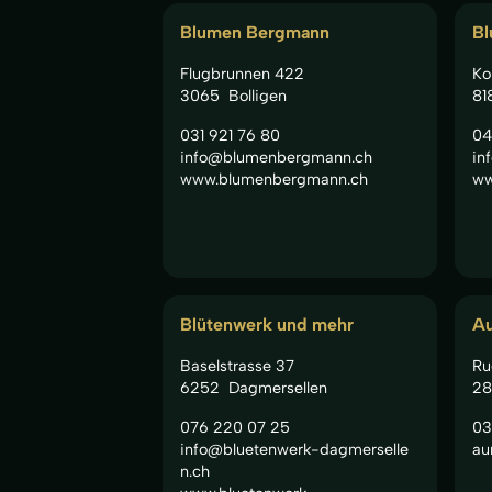
Blumen Bergmann
Bl
Flugbrunnen 422
Ko
3065
Bolligen
81
031 921 76 80
04
info@blumenbergmann.ch
in
www.blumenbergmann.ch
ww
Blütenwerk und mehr
A
Baselstrasse 37
Ru
6252
Dagmersellen
28
076 220 07 25
03
info@bluetenwerk-dagmerselle
au
n.ch