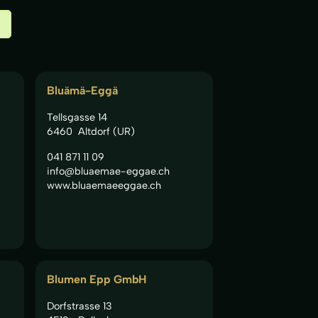
Bluämä-Eggä
Tellsgasse 14
6460
Altdorf (UR)
041 871 11 09
info@bluaemae-eggae.ch
www.bluaemaeeggae.ch
Blumen Epp GmbH
Dorfstrasse 13