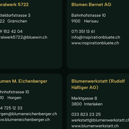
oralwerk 5722
Blumen Bernet AG
tteldorfstrasse 3
Bahnhofstrasse 10
22
Gränichen
9100
Herisau
9 152 42 04
071 351 13 61
oralwerk5722@bluewin.ch
info@inspirationbluete.ch
www.inspirationbluete.ch
umen M. Eichenberger
Blumenwerkstatt (Rudolf
Häfliger AG)
hnhofstrasse 10
10
Horgen
Marktgasse 8
3800
Interlaken
4 725 12 33
rgen@blumeneichenberger.ch
033 823 23 25
w.blumeneichenberger.ch
werkstatt@blumenwerkstatt.c
www.blumenwerkstatt.ch