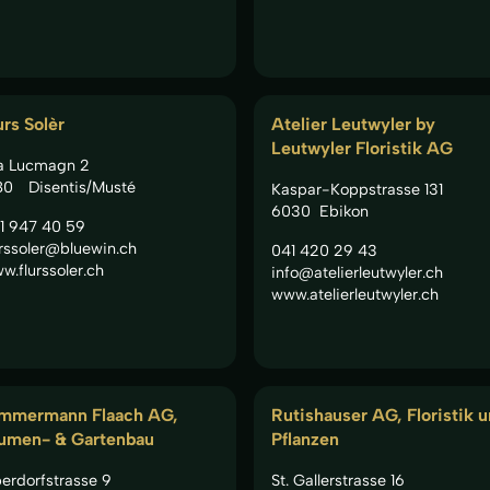
urs Solèr
Atelier Leutwyler by
Leutwyler Floristik AG
a Lucmagn 2
80
Disentis/Musté
Kaspar-Koppstrasse 131
6030
Ebikon
1 947 40 59
urssoler@bluewin.ch
041 420 29 43
w.flurssoler.ch
info@atelierleutwyler.ch
www.atelierleutwyler.ch
mmermann Flaach AG,
Rutishauser AG, Floristik 
umen- & Gartenbau
Pflanzen
erdorfstrasse 9
St. Gallerstrasse 16