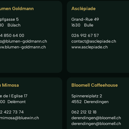
umen Goldmann
Asclépiade
pfgasse 5
Grand-Rue 49
80
Bülach
1630
Bulle
4 850 64 00
026 912 67 57
fo@blumen-goldmann.ch
contact@asclepiade.ch
w.blumen-goldmann.ch
www.asclepiade.ch
u Mimosa
Bloomell Coffeehouse
e de l Eglise 17
Spinnereiplatz 2
00
Delémont
4552
Derendingen
2 422 73 74
062 212 12 18
mimosa@bluewin.ch
derendingen@bloomell.ch
derendingen@bloomell.ch