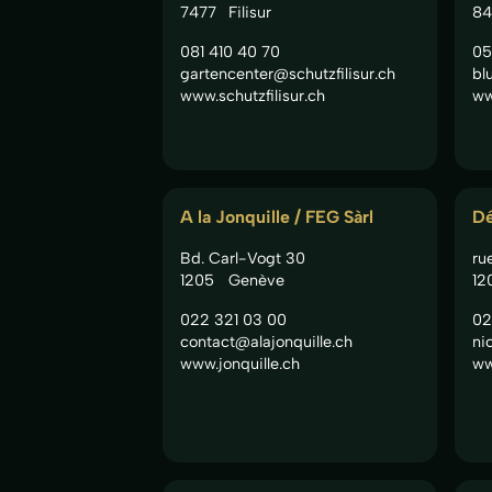
7477
Filisur
84
081 410 40 70
05
gartencenter@schutzfilisur.ch
bl
www.schutzfilisur.ch
ww
A la Jonquille / FEG Sàrl
Dé
Bd. Carl-Vogt 30
ru
1205
Genève
12
022 321 03 00
02
contact@alajonquille.ch
ni
www.jonquille.ch
ww