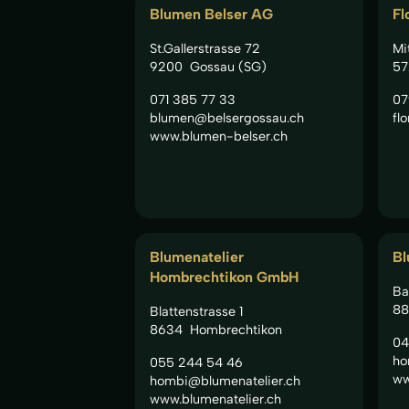
Blumen Belser AG
Fl
St.Gallerstrasse 72
Mi
9200
Gossau (SG)
57
071 385 77 33
07
blumen@belsergossau.ch
fl
www.blumen-belser.ch
Blumenatelier
Bl
Hombrechtikon GmbH
Ba
88
Blattenstrasse 1
8634
Hombrechtikon
04
ho
055 244 54 46
ww
hombi@blumenatelier.ch
www.blumenatelier.ch