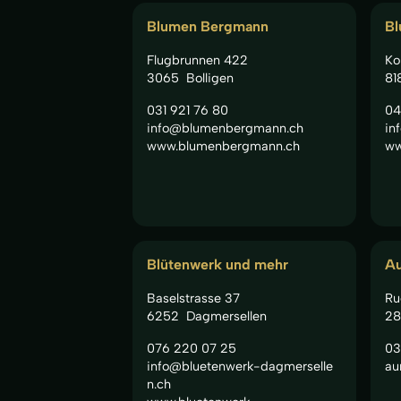
Blumen Bergmann
Bl
Flugbrunnen 422
Ko
3065
Bolligen
81
031 921 76 80
04
info@blumenbergmann.ch
in
www.blumenbergmann.ch
ww
Blütenwerk und mehr
A
Baselstrasse 37
Ru
6252
Dagmersellen
28
076 220 07 25
03
info@bluetenwerk-dagmerselle
au
n.ch