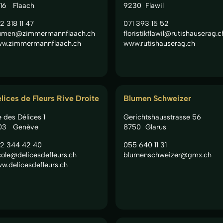
16
Flaach
9230
Flawil
2 318 11 47
071 393 15 52
umen@zimmermannflaach.ch
floristikflawil@rutishauserag.c
w.zimmermannflaach.ch
www.rutishauserag.ch
lices de Fleurs Rive Droite
Blumen Schweizer
e des Délices 1
Gerichtshausstrasse 56
03
Genève
8750
Glarus
2 344 42 40
055 640 11 31
cole@delicesdefleurs.ch
blumenschweizer@gmx.ch
w.delicesdefleurs.ch