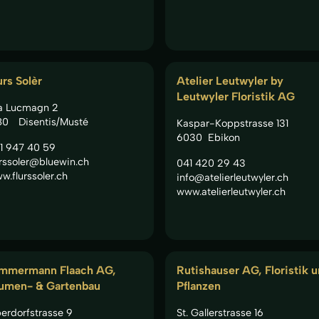
urs Solèr
Atelier Leutwyler by
Leutwyler Floristik AG
a Lucmagn 2
80
Disentis/Musté
Kaspar-Koppstrasse 131
6030
Ebikon
1 947 40 59
urssoler@bluewin.ch
041 420 29 43
w.flurssoler.ch
info@atelierleutwyler.ch
www.atelierleutwyler.ch
mmermann Flaach AG,
Rutishauser AG, Floristik 
umen- & Gartenbau
Pflanzen
erdorfstrasse 9
St. Gallerstrasse 16