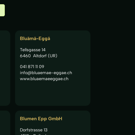
Bluämä-Eggä
Tellsgasse 14
6460
Altdorf (UR)
041 871 11 09
info@bluaemae-eggae.ch
www.bluaemaeeggae.ch
Blumen Epp GmbH
Dorfstrasse 13