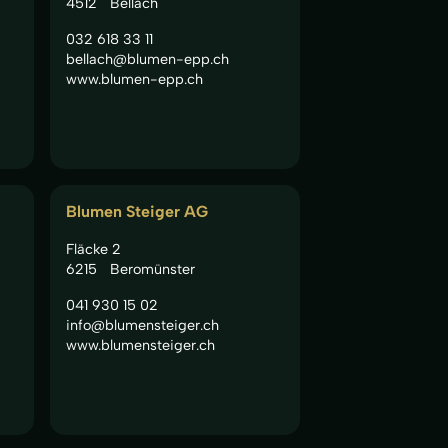
4512
Bellach
032 618 33 11
bellach@blumen-epp.ch
www.blumen-epp.ch
Blumen Steiger AG
Fläcke 2
6215
Beromünster
041 930 15 02
info@blumensteiger.ch
www.blumensteiger.ch