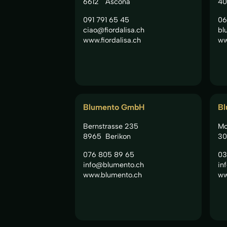
6612
Ascona
40
091 791 65 45
06
ciao@fiordalisa.ch
bl
www.fiordalisa.ch
ww
Blumento GmbH
Bl
Bernstrasse 235
Mo
8965
Berikon
30
076 805 89 65
03
info@blumento.ch
in
www.blumento.ch
ww