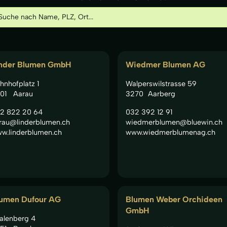
nder Blumen GmbH
Wiedmer Blumen AG
hnhofplatz 1
Walperswilstrasse 59
01
Aarau
3270
Aarberg
2 822 20 64
032 392 12 91
rau@linderblumen.ch
wiedmerblumen@bluewin.ch
w.linderblumen.ch
www.wiedmerblumenag.ch
umen Dufour AG
Blumen Weber Orchideen
GmbH
alenberg 4