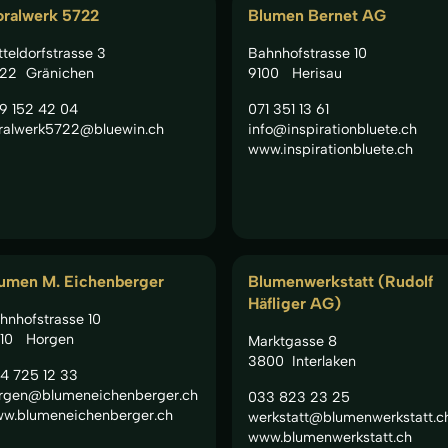
oralwerk 5722
Blumen Bernet AG
tteldorfstrasse 3
Bahnhofstrasse 10
22
Gränichen
9100
Herisau
9 152 42 04
071 351 13 61
oralwerk5722@bluewin.ch
info@inspirationbluete.ch
www.inspirationbluete.ch
umen M. Eichenberger
Blumenwerkstatt (Rudolf
Häfliger AG)
hnhofstrasse 10
10
Horgen
Marktgasse 8
3800
Interlaken
4 725 12 33
rgen@blumeneichenberger.ch
033 823 23 25
w.blumeneichenberger.ch
werkstatt@blumenwerkstatt.c
www.blumenwerkstatt.ch