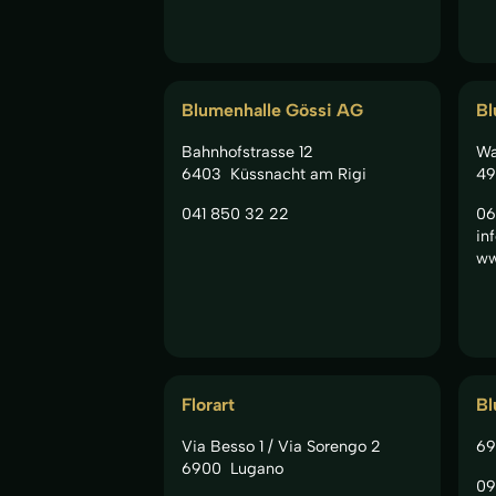
Blumenhalle Gössi AG
Bl
Bahnhofstrasse 12
Wa
6403
Küssnacht am Rigi
49
041 850 32 22
06
in
ww
Florart
B
Via Besso 1 / Via Sorengo 2
69
6900
Lugano
09