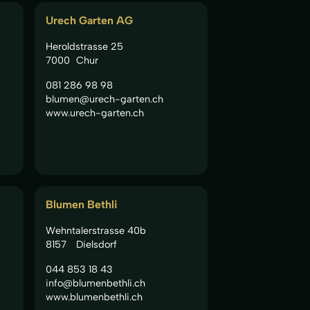
Urech Garten AG
Heroldstrasse 25
7000
Chur
081 286 98 98
blumen@urech-garten.ch
www.urech-garten.ch
Blumen Bethli
Wehntalerstrasse 40b
8157
Dielsdorf
044 853 18 43
info@blumenbethli.ch
www.blumenbethli.ch