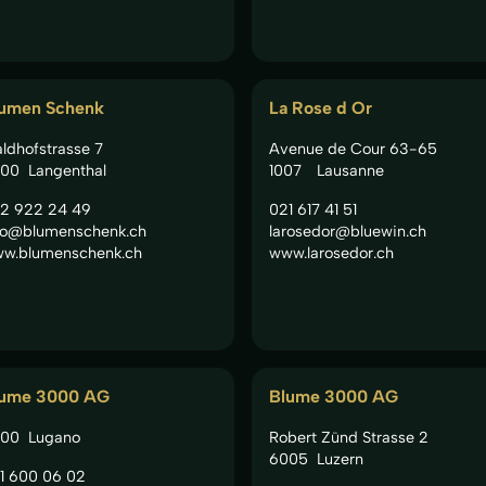
umen Schenk
La Rose d Or
ldhofstrasse 7
Avenue de Cour 63-65
00
Langenthal
1007
Lausanne
2 922 24 49
021 617 41 51
fo@blumenschenk.ch
larosedor@bluewin.ch
w.blumenschenk.ch
www.larosedor.ch
lume 3000 AG
Blume 3000 AG
00
Lugano
Robert Zünd Strasse 2
6005
Luzern
1 600 06 02