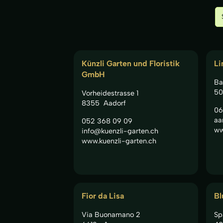
Künzli Garten und Floristik
Li
GmbH
Ba
50
Vorheidestrasse 1
8355
Aadorf
06
aa
052 368 09 09
ww
info@kuenzli-garten.ch
www.kuenzli-garten.ch
Fior da Lisa
Bl
Via Buonamano 2
Sp