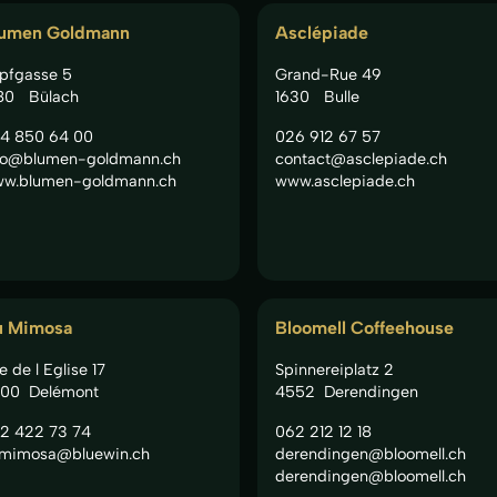
umen Goldmann
Asclépiade
pfgasse 5
Grand-Rue 49
80
Bülach
1630
Bulle
4 850 64 00
026 912 67 57
fo@blumen-goldmann.ch
contact@asclepiade.ch
w.blumen-goldmann.ch
www.asclepiade.ch
u Mimosa
Bloomell Coffeehouse
e de l Eglise 17
Spinnereiplatz 2
00
Delémont
4552
Derendingen
2 422 73 74
062 212 12 18
mimosa@bluewin.ch
derendingen@bloomell.ch
derendingen@bloomell.ch