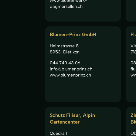
www.bluetenwerk-
dagmersellen.ch
Blumen-Prinz GmbH
Fl
Heimstrasse 8
Vi
8953
Dietikon
71
044 740 43 06
08
info@blumenprinz.ch
fl
www.blumenprinz.ch
ww
Schutz Filisur, Alpin
Zi
Gartencenter
Bl
Quedra 1
Ob