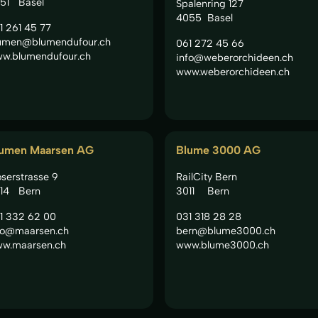
51
Basel
Spalenring 127
4055
Basel
1 261 45 77
umen@blumendufour.ch
061 272 45 66
w.blumendufour.ch
info@weberorchideen.ch
www.weberorchideen.ch
umen Maarsen AG
Blume 3000 AG
serstrasse 9
RailCity Bern
14
Bern
3011
Bern
1 332 62 00
031 318 28 28
fo@maarsen.ch
bern@blume3000.ch
w.maarsen.ch
www.blume3000.ch