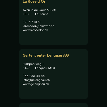
La Rose d Or
Avenue de Cour 63-65
1007
Lausanne
021 617 41 51
larosedor@bluewin.ch
www.larosedor.ch
Gartencenter Lengnau AG
Surbparkweg 1
5426
Lengnau (AG)
056 266 44 44
info@gclengnau.ch
www.gclengnau.ch