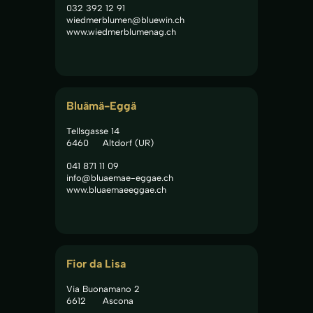
032 392 12 91
wiedmerblumen@bluewin.ch
www.wiedmerblumenag.ch
Bluämä-Eggä
Tellsgasse 14
6460
Altdorf (UR)
041 871 11 09
info@bluaemae-eggae.ch
www.bluaemaeeggae.ch
Fior da Lisa
Via Buonamano 2
6612
Ascona