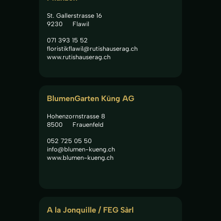
St. Gallerstrasse 16
9230
Flawil
071 393 15 52
floristikflawil@rutishauserag.ch
www.rutishauserag.ch
BlumenGarten Küng AG
Hohenzornstrasse 8
8500
Frauenfeld
052 725 05 50
info@blumen-kueng.ch
www.blumen-kueng.ch
A la Jonquille / FEG Sàrl