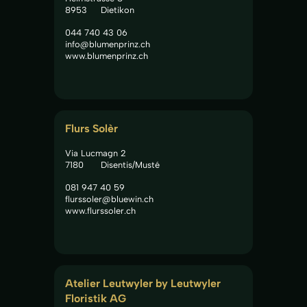
8953
Dietikon
044 740 43 06
info@blumenprinz.ch
www.blumenprinz.ch
Flurs Solèr
Via Lucmagn 2
7180
Disentis/Musté
081 947 40 59
flurssoler@bluewin.ch
www.flurssoler.ch
Atelier Leutwyler by Leutwyler 
Floristik AG